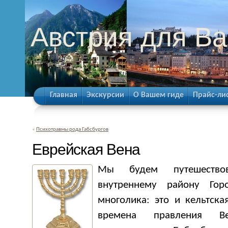
Австрия для Ва
Главная
Экскурсии
О Вашем гиде
Прайс-ли
«
Психотравмы рода Габсбургов
Еврейская Вена
Мы будем путешество
внутреннему району Гор
многолика: это и кельтска
времена правления Ве