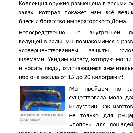
Коллекция оружия размещена в восьми о
залах, которая покажет нам всё велик
блеск и богатство императорского Дома.
Непосредственно на внутренней ле
ведущей в залы, мы познакомимся с раз
усовершенствованием защиты го
шлемами! Увидим кирасу, которую могли
и носить люди, отличающиеся значитель
ибо она весила от 15 до 20 килограмм!
Мы пройдём по за
существовала мода да
индустрии, как изгото
не только для рыца
Пистолеты, инкрустированные
бриллиантами
«попон» для лошаде