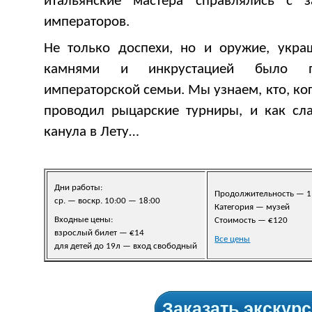
итальянские мастера справлялись с з
императоров.
Не только доспехи, но и оружие, укр
камнями и инкрустацией было пр
императорской семьи. Мы узнаем, кто, ко
проводил рыцарские турниры, и как сл
канула в Лету…
Дни работы:
Продолжительность — 1
ср. — воскр. 10:00 — 18:00
Категория — музей
Входные цены:
Стоимость — €120
взрослый билет — €14
Все цены
для детей до 19л — вход свободный
Заказать экскур