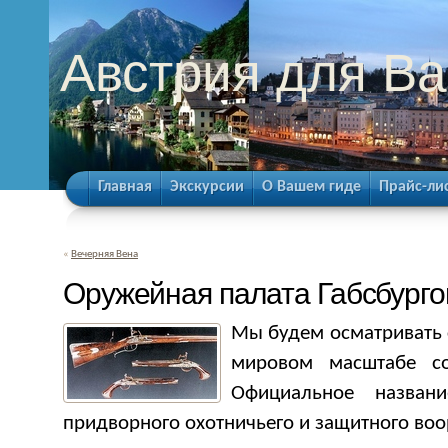
Австрия для Ва
Главная
Экскурсии
О Вашем гиде
Прайс-ли
«
Вечерняя Вена
Оружейная палата Габсбурго
Мы будем осматривать 
мировом масштабе со
Официальное назван
придворного охотничьего и защитного во