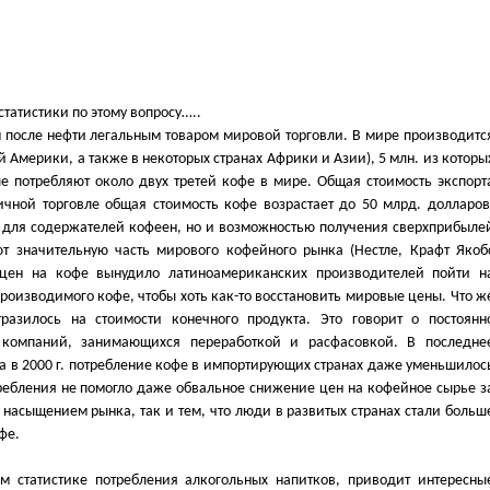
статистики по этому вопросу…..
после нефти легальным товаром мировой торговли. В мире производитс
й Америки, а также в некоторых странах Африки и Азии), 5 млн. из которы
е потребляют около двух третей кофе в мире. Общая стоимость экспорт
ичной торговле общая стоимость кофе возрастает до 50 млрд. долларов
в для содержателей кофеен, но и возможностью получения сверхприбыле
т значительную часть мирового кофейного рынка (Нестле, Крафт Якоб
е цен на кофе вынудило латиноамериканских производителей пойти н
оизводимого кофе, чтобы хоть как-то восстановить мировые цены. Что ж
разилось на стоимости конечного продукта. Это говорит о постоянн
компаний, занимающихся переработкой и расфасовкой. В последне
а в 2000 г. потребление кофе в импортирующих странах даже уменьшилос
ебления не помогло даже обвальное снижение цен на кофейное сырье з
к насыщением рынка, так и тем, что люди в развитых странах стали больш
фе.
ом статистике потребления алкогольных напитков, приводит интересны