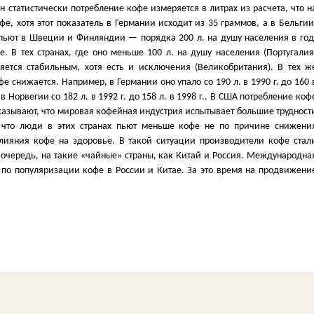
 статистически потребление кофе измеряется в литрах из расчета, что н
е, хотя этот показатель в Германии исходит из 35 граммов, а в Бельгии
пьют в Швеции и Финляндии — порядка 200 л. на душу населения в год
 В тех странах, где оно меньше 100 л. на душу населения (Португалия
ляется стабильным, хотя есть и исключения (Великобритания). В тех ж
е снижается. Например, в Германии оно упало со 190 л. в 1990 г. до 160 
, в Норвегии со 182 л. в 1992 г. до 158 л. в 1998 г.. В США потребление коф
е показывают, что мировая кофейная индустрия испытывает большие трудност
, что люди в этих странах пьют меньше кофе не по причине снижени
влияния кофе на здоровье. В такой ситуации производители кофе стал
очередь, на такие «чайные» страны, как Китай и Россия. Международна
 по популяризации кофе в России и Китае. За это время на продвижени