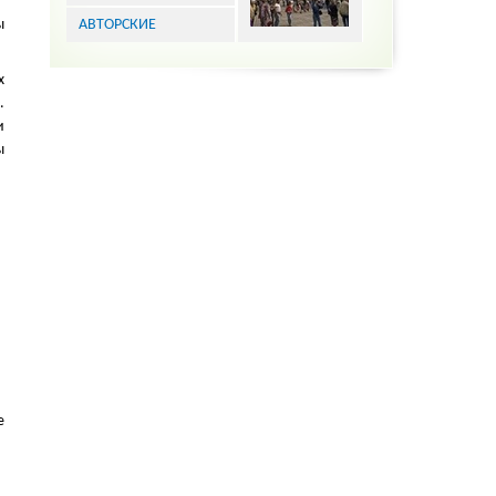
ы
АВТОРСКИЕ
х
.
и
ы
е