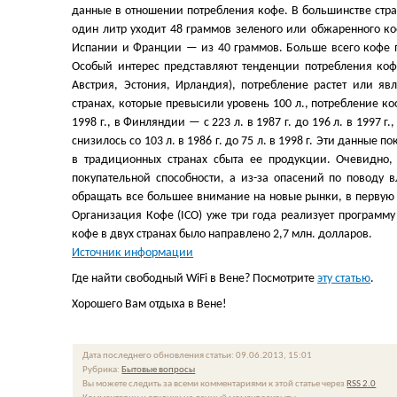
данные в отношении потребления кофе. В большинстве стран
один литр уходит 48 граммов зеленого или обжаренного коф
Испании и Франции — из 40 граммов. Больше всего кофе 
Особый интерес представляют тенденции потребления кофе.
Австрия, Эстония, Ирландия), потребление растет или яв
странах, которые превысили уровень 100 л., потребление коф
1998 г., в Финляндии — с 223 л. в 1987 г. до 196 л. в 1997 г.
снизилось со 103 л. в 1986 г. до 75 л. в 1998 г. Эти данны
в традиционных странах сбыта ее продукции. Очевидно
покупательной способности, а из-за опасений по поводу 
обращать все большее внимание на новые рынки, в первую 
Организация Кофе (ICO) уже три года реализует программу
кофе в двух странах было направлено 2,7 млн. долларов.
Источник информации
Где найти свободный WiFi в Вене? Посмотрите
эту статью
.
Хорошего Вам отдыха в Вене!
Дата последнего обновления статьи: 09.06.2013, 15:01
Рубрика:
Бытовые вопросы
Вы можете следить за всеми комментариями к этой статье через
RSS 2.0