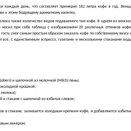
ки каждый день, что составляет примерно 162 литра кофе в год. Венц
ви к этому бодрящему ароматному напитку.
 Велико также количество видов подаваемого там кофе. В одном из венски
 носил при себе таблицу с изображением 20 различных оттенков кофе
ы гость смог самым простым образом заказать кофе по собственному вкусу 
м всё. С единственным эспрессо, газетами и несколькими стаканами вод
obers) и шапочкой из молочной (Milch) пены;
шоколадной крошкой;
 молока);
 в стакане с шапочкой из взбитых сливок;
мое в стакане, заливается холодным крепким кофе, и добавляются взбиты
совым ликёром;