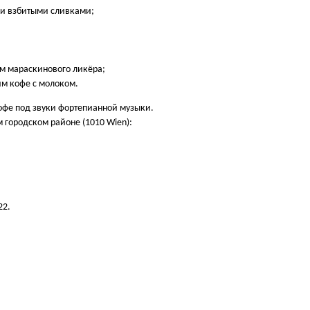
м и взбитыми сливками;
м мараскинового ликёра;
им кофе с молоком.
кофе под звуки фортепианной музыки.
 городском районе (1010 Wien):
22.