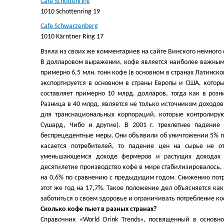
Cafe Schottenring
1010 Schottenring 19
Cafe Schwarzenberg
1010 Kärntner Ring 17
Взяла из своих же комментариев на сайте Винского немного 
В долларовом выражении, кофе является наиболее важным 
примерно 6,5 млн. тонн кофе (в основном в странах Латинско
экспортируется в основном в страны Европы и США, которы
составляет примерно 10 млрд. долларов, тогда как в розн
Разница в 40 млрд. является не только источником доходо
для транснациональных корпораций, которые контролирую
Сушард, Чибо и другие). В 2001 г. трехлетнее падени
беспрецедентные меры. Они объявили об уничтожении 5% пр
касается потребителей, то падение цен на сырье не от
уменьшающемся доходе фермеров и растущих доходах 
десятилетие производство кофе в мире стабилизировалось, 
на 0,6% по сравнению с предыдущим годом. Снижению потр
этот же год на 17,7%. Такое положение дел объясняется ка
заботиться о своем здоровье и ограничивать потребление ко
Сколько кофе пьют в разных странах?
Справочник «World Drink Trends», посвященный в основн