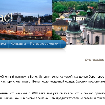
ас!
лист
Контакты
Путевые заметки
Один день в Вене
бленный напиток в Вене. История венских кофейных домов берет свое
, как турки, отступая от Вены после неудачной осады, бросили под стенам
етить, что начиная с XVIII века там уже было всё, что и сейчас принят
. Также, как и в былые времена, Вам предложат свежие газеты и стака