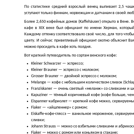
По статистике средний взрослый венец выпивает 2,5 чаш
уступают только финнам, норвежцам и датчанам в своей люб
Более 2,650 кофейных домов (Kaffehäuser) открыто в Вене.
кафе в XIX веке был официант по имени Херман, который
Каждому оттенку соответствовало своё число, для того чтоб
цвету. И сейчас приветливый официант охотно объяснит Ва
можно просидеть в кафе хоть полдня.
Вот краткий путеводитель по сортам венского кофе:
Kleiner Schwarzer — эспрессо;
Kleiner Brauner — эспрессо с молоком;
Grosser Brauner — двойной эспрессо с молоком;
Melange — кофе с небольшим количеством сливок (Schlag
Franziskaner — очень светлый «меланж» со сливками и 
Kapuziner — тёмный коричневый кофе (кофе больше, чем
Eispanner-кабриолет — крепкий кофе мокко, сервируемый
Fiaker — «айшпеннер» с ромом;
Eiskaffe-кофе-гляссэ — ванильное мороженое, сервируе
сливки;
Johann Strauss — мокко со взбитыми сливками и абрико
Fiaker — мокко с ромом или коньяком в стакане;