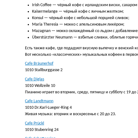
Irish Coffee — чёрный кофе с ирландским виски, сахаро
Kaisermelange — чёрный кофе с яичным желтком;
Konsul — чёрный кофе с небольшой порцией сливок;
Maria Theresia — мокко с апельсиновым ликёром;
Mazagnan — мокко охлаждённый со льдом с добавление
Überstürzter Neumann — взбитые сливки, облитые горяч
Есть также кафе, где подадуют вкусную выпечку и венский 
Вот несколько «классических» музыкальных кофеен в первом
Cafe Bräunerhof
1010 Stallburggasse 2
Cafe Diglas
1010 Wollzeile 10
Пианино играет во вторник, среду, пятницу и субботу с 19 до 
Cafe Landtmann
1010 Dr.Karl-Lueger-Ring 4
Живая музыка: вторник и воскресенье с 20 до 23.
Cafe Prückl
1010 Stubenring 24