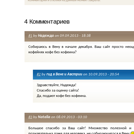
Комментарии и отклики на данный момент закрыты.
4 Комментариев
#1
by
Надежда
on 09.09.2013 - 18:38
Собираюсь в Вену в начале декабря. Ваш сайт просто нео
кофейнях кофе без кофеина?
#2
by
гид в Вене и Австрии
on 10.09.2013 - 20:54
Здравствуйте, Надежда!
Спасибо за оценку сайта!
Да, подают кофе без кофеина.
#3
by
Natalia
on 08.09.2013 - 03:10
Большое спасибо за Ваш сайт! Множество полезной и 
познавательна даже для человека, не собирающегося в Вену