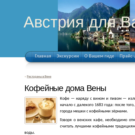
Австрия для В
Главная
Экскурсии
О Вашем гиде
Прайс-
«
Рестораны в Вене
Кофейные дома Вены
Кофе — наряду с вином и пивом — излю
начало с далекого 1683 года: после того
города мешки с кофейными зёрнами.
Говоря о венских кафе, необходимо отм
считать лучшими кофейными традициями
воды.